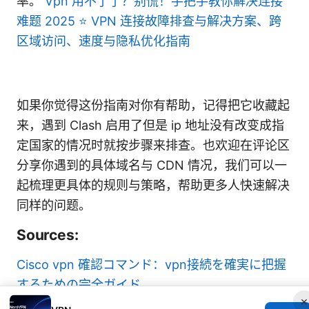
率。
Vpn 用不了了？别慌！手把手教你解决连接
难题 2025 ⭐ VPN 连接故障排查与解决方案、跨
区域访问、速度与隐私优化指南
如果你觉得这份指南对你有帮助，记得把它收藏起
来，遇到 Clash 启用了但是 ip 地址没有改变成指
定国家的情况时就按步骤来排查。也欢迎在评论区
分享你遇到的具体域名与 CDN 情况，我们可以一
起梳理更具体的规则与策略，帮助更多人快速解决
同样的问题。
Sources:
Cisco vpn 確認コマンド：vpn接続を確実に把握
するための完全ガイド
×