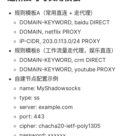
规则模板A（常用直连 + 走代理）
DOMAIN-KEYWORD, baidu DIRECT
DOMAIN, netflix PROXY
IP-CIDR, 203.0.113.0/24 PROXY
规则模板B（工作流量走代理，娱乐直连）
DOMAIN-KEYWORD, crm DIRECT
DOMAIN-KEYWORD, youtube PROXY
自建节点配置示例
name: MyShadowsocks
type: ss
server: example.com
port: 443
cipher: chacha20-ietf-poly1305
password: xxxxxx