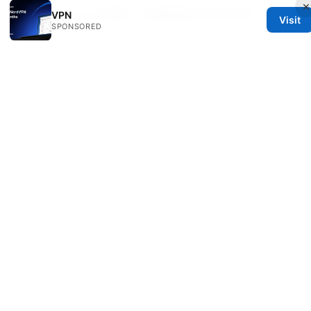
×
Youtube vpn土耳其：全面指南与实用工具
VPN
Visit
SPONSORED
© 2026 Oksunsafetycode. All rights reserved.
Oksunsafetycode Media LLC
12 Princess Street
Manchester, England, M1 1AE
GB
hello@oksunsafetycode.com
+44 20 7327 7527
About
Privacy Policy
Terms of Use