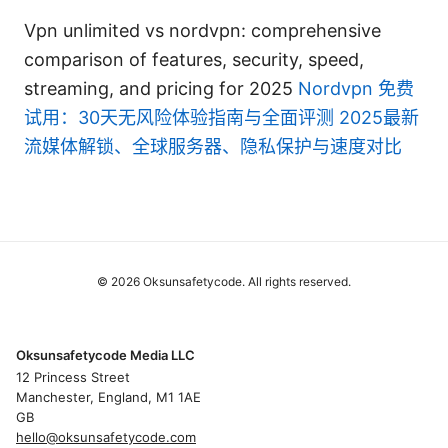
Vpn unlimited vs nordvpn: comprehensive
comparison of features, security, speed,
streaming, and pricing for 2025
Nordvpn 免费
试用：30天无风险体验指南与全面评测 2025最新
流媒体解锁、全球服务器、隐私保护与速度对比
© 2026 Oksunsafetycode. All rights reserved.
Oksunsafetycode Media LLC
12 Princess Street
Manchester, England, M1 1AE
GB
hello@oksunsafetycode.com