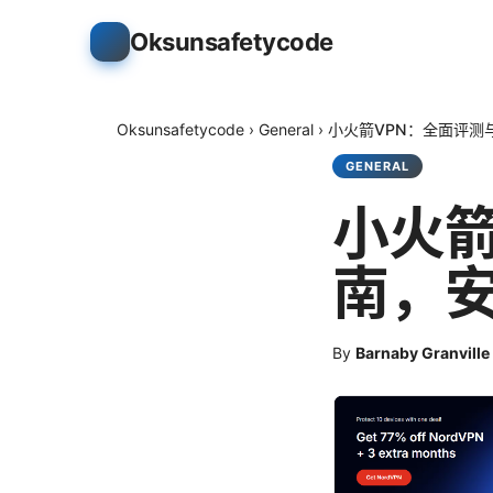
Oksunsafetycode
Oksunsafetycode
›
General
›
小火箭VPN：全面评测
GENERAL
小火箭
南，安
By
Barnaby Granville