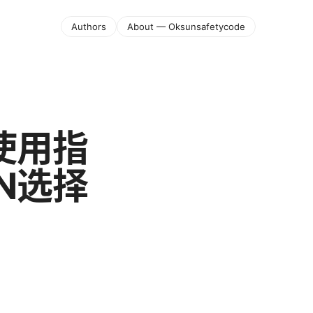
Authors
About — Oksunsafetycode
使用指
N选择