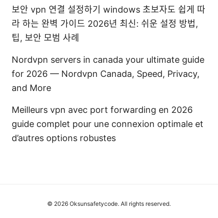
보안 vpn 연결 설정하기 windows 초보자도 쉽게 따
라 하는 완벽 가이드 2026년 최신: 쉬운 설정 방법,
팁, 보안 모범 사례
Nordvpn servers in canada your ultimate guide
for 2026 — Nordvpn Canada, Speed, Privacy,
and More
Meilleurs vpn avec port forwarding en 2026
guide complet pour une connexion optimale et
d’autres options robustes
© 2026 Oksunsafetycode. All rights reserved.