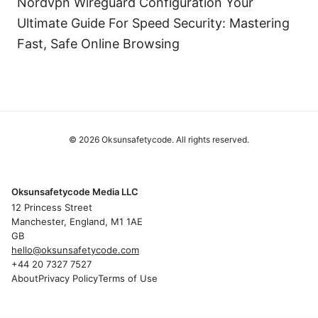
Nordvpn Wireguard Configuration Your
Ultimate Guide For Speed Security: Mastering
Fast, Safe Online Browsing
© 2026 Oksunsafetycode. All rights reserved.
Oksunsafetycode Media LLC
12 Princess Street
Manchester, England, M1 1AE
GB
hello@oksunsafetycode.com
+44 20 7327 7527
About
Privacy Policy
Terms of Use