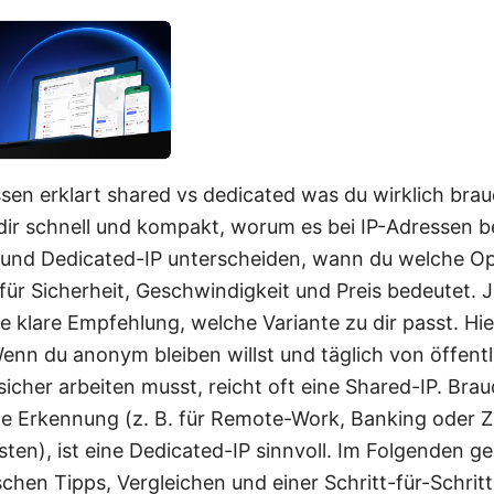
sen erklart shared vs dedicated was du wirklich brau
h dir schnell und kompakt, worum es bei IP-Adressen 
 und Dedicated-IP unterscheiden, wann du welche Op
für Sicherheit, Geschwindigkeit und Preis bedeutet. 
klare Empfehlung, welche Variante zu dir passt. Hier 
enn du anonym bleiben willst und täglich von öffent
cher arbeiten musst, reicht oft eine Shared-IP. Brau
erte Erkennung (z. B. für Remote-Work, Banking oder 
en), ist eine Dedicated-IP sinnvoll. Im Folgenden geh
ischen Tipps, Vergleichen und einer Schritt-für-Schrit