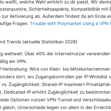
u weißt, welche Wahl wirklich zu dir passt. Wir deck
Kostenpunkte, Sicherheitsaspekte, Kompatibilität mit
e zur Aktivierung ab. Außerdem findest du am Ende e
äufige Fragen.
Trouble with Polymarket Using a VPN 
nd Trends (aktuelle Statistiken 2026)
 weltweit: Über 40% der Internetnutzer verwenden 
äßig ein VPN.
-Verbreitung: Wird von Klein- bis Mittelunternehmen
onders dort, wo Zugangskontrollen per IP-Whitelist v
 vs. Zugänglichkeit: Shared-IP maximiert Privatsphä
), Dedicated-IP erhöht Zugänglichkeit zu bestimmten
 Beide Optionen nutzen VPN-Tunnel und Verschlüssel
t gleich, Unterschiede liegen vor allem in der Erreich