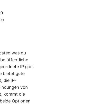
en
ten
icated was du
be öffentliche
geordnete IP gibt.
e bietet gute
 die IP-
rbindungen von
st, kommt die
 beide Optionen