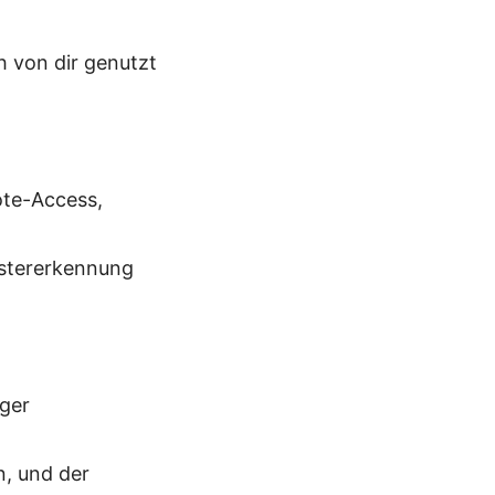
ch von dir genutzt
ote-Access,
ustererkennung
iger
n, und der