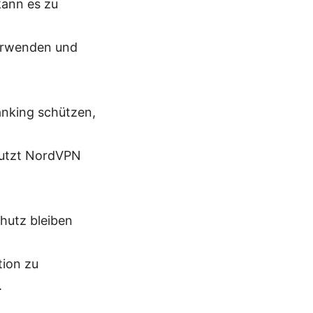
kann es zu
verwenden und
anking schützen,
nutzt NordVPN
hutz bleiben
tion zu
.