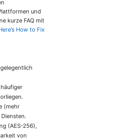
en
 Plattformen und
ine kurze FAQ mit
Here’s How to Fix
gelegentlich
 häufiger
orliegen.
re (mehr
 Diensten.
ung (AES-256),
barkeit von