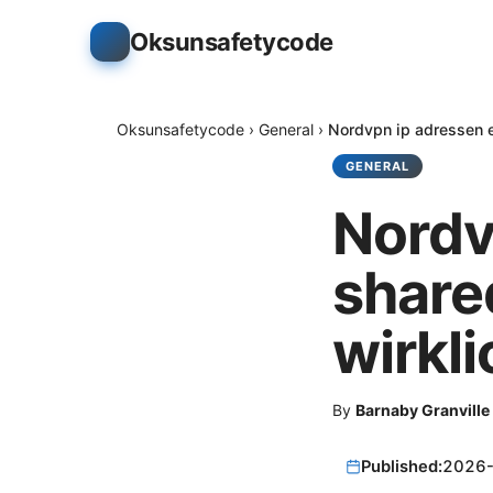
Oksunsafetycode
Oksunsafetycode
›
General
›
Nordvpn ip adressen e
GENERAL
Nordv
share
wirkl
By
Barnaby Granville
Published:
2026