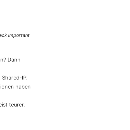
heck important
den? Dann
 Shared-IP.
ptionen haben
ist teurer.