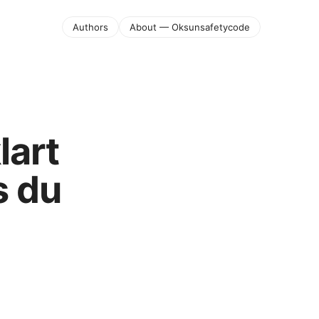
Authors
About — Oksunsafetycode
lart
s du