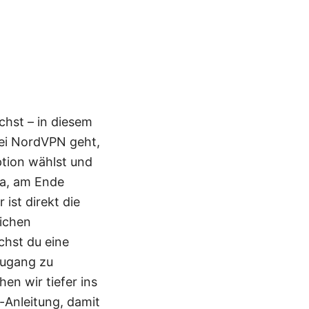
chst – in diesem
bei NordVPN geht,
tion wählst und
Ja, am Ende
ist direkt die
lichen
chst du eine
Zugang zu
en wir tiefer ins
t-Anleitung, damit