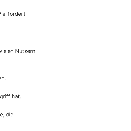
P erfordert
 vielen Nutzern
en.
riff hat.
, die