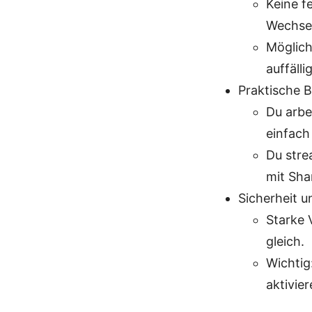
Keine f
Wechse
Möglich
auffälli
Praktische B
Du arbe
einfach
Du stre
mit Sha
Sicherheit u
Starke 
gleich.
Wichtig
aktivie