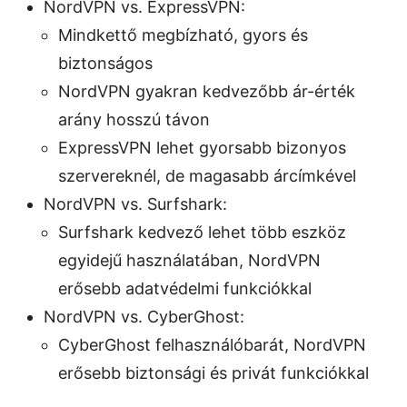
NordVPN vs. ExpressVPN:
Mindkettő megbízható, gyors és
biztonságos
NordVPN gyakran kedvezőbb ár-érték
arány hosszú távon
ExpressVPN lehet gyorsabb bizonyos
szervereknél, de magasabb árcímkével
NordVPN vs. Surfshark:
Surfshark kedvező lehet több eszköz
egyidejű használatában, NordVPN
erősebb adatvédelmi funkciókkal
NordVPN vs. CyberGhost:
CyberGhost felhasználóbarát, NordVPN
erősebb biztonsági és privát funkciókkal