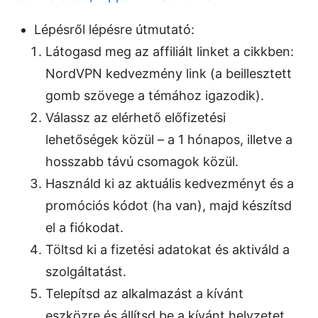
Lépésről lépésre útmutató:
Látogasd meg az affiliált linket a cikkben:
NordVPN kedvezmény link (a beillesztett
gomb szövege a témához igazodik).
Válassz az elérhető előfizetési
lehetőségek közül – a 1 hónapos, illetve a
hosszabb távú csomagok közül.
Használd ki az aktuális kedvezményt és a
promóciós kódot (ha van), majd készítsd
el a fiókodat.
Töltsd ki a fizetési adatokat és aktiváld a
szolgáltatást.
Telepítsd az alkalmazást a kívánt
eszközre és állítsd be a kívánt helyzetet