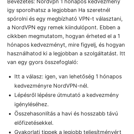
Bevezetés: Nordvpn 1 honapos kedvezmeny
igy sporolhatsz a legjobban Ha szeretnél
spórolni és egy megbízható VPN-t választani,
a NordVPN egy remek kiindulópont. Ebben a
cikkben megmutatom, hogyan érheted el a 1
hónapos kedvezményt, mire figyelj, és hogyan
használhatod ki a legjobban a szolgáltatást. Itt
van egy gyors összefoglaló:
Itt a válasz: igen, van lehetőség 1 hónapos
kedvezményre NordVPN-nél.
Lépésről lépésre útmutató a kedvezmény
igényléséhez.
Összehasonlítás a havi és hosszabb távú
előfizetésekkel.
Gyakorlati tippek a legjobb teljesítményért