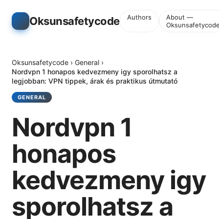
Authors
About —
Oksunsafetycode
Oksunsafetycod
Oksunsafetycode
›
General
›
Nordvpn 1 honapos kedvezmeny igy sporolhatsz a
legjobban: VPN tippek, árak és praktikus útmutató
GENERAL
Nordvpn 1
honapos
kedvezmeny igy
sporolhatsz a