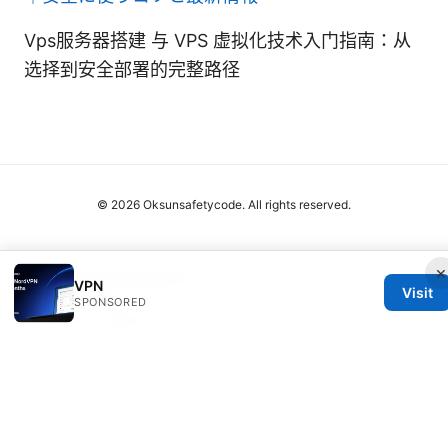
Vps服务器搭建 与 VPS 虚拟化技术入门指南：从
选择到安全部署的完整路径
© 2026 Oksunsafetycode. All rights reserved.
×
Oksunsafetycode Media LLC
VPN
Visit
12 Princess Street
SPONSORED
Manchester, England, M1 1AE
GB
hello@oksunsafetycode.com
+44 20 7327 7527
About
Privacy Policy
Terms of Use