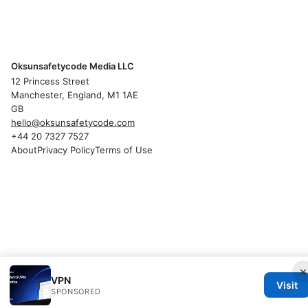
Oksunsafetycode Media LLC
12 Princess Street
Manchester, England, M1 1AE
GB
hello@oksunsafetycode.com
+44 20 7327 7527
About
Privacy Policy
Terms of Use
×
VPN
Visit
SPONSORED