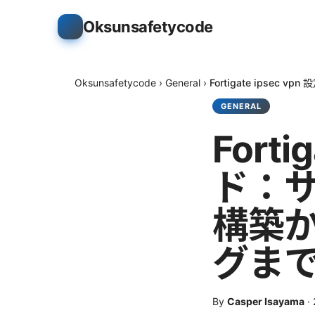
Oksunsafetycode
Oksunsafetycode
›
General
›
Fortigate ips
GENERAL
Forti
ド：サ
構築
グま
By
Casper Isayama
·