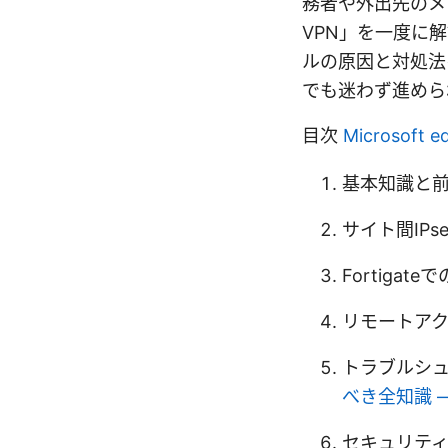
務者や外出先のメ
VPN」を一度に
ルの原因と対処法
でも迷わず進めら
目次
Microso
基本知識と
サイト間IPs
Fortigat
リモートアクセ
トラブルシ
べき全知識 —
セキュリテ