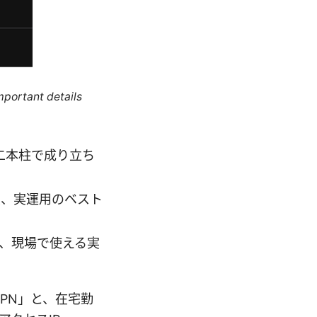
mportant details
Nの二本柱で成り立ち
慮、実運用のベスト
前提に、現場で使える実
 VPN」と、在宅勤