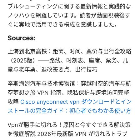
ブルシューティングに関する最新情報と実践的な
ノウハウを網羅しています。読者が動画視聴後す
ぐに実地で活用できる構成を意識しました。
Sources:
上海到北京高铁：距离、时间、票价与出行全攻略
（2025版）——路线、时刻表、座席、票务、儿
童与老年票、退改签要点、出行技巧
辛斯海姆汽车与技术博物馆：穿越时空的汽车与航
空梦想之旅 VPN 指南、隐私保护与跨境访问完整
攻略
Cisco anyconnect vpn ダウンロードとイン
ストールの完全ガイド：初心者でもわかる使い方
Vpnが勝手に切れる！原因と今すぐできる解決策
を徹底解説 2026年最新版 VPN が切れるトラブ