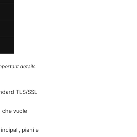
mportant details
tandard TLS/SSL
o che vuole
ncipali, piani e