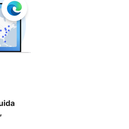
uida
,