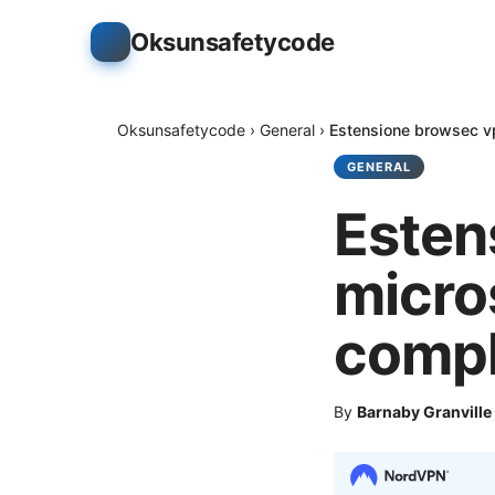
Oksunsafetycode
Oksunsafetycode
›
General
›
Estensione browsec v
GENERAL
Esten
micro
compl
By
Barnaby Granville