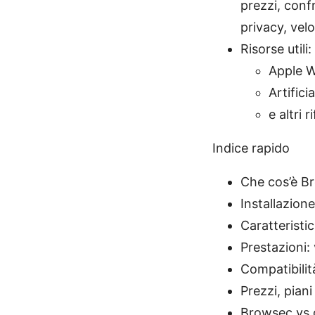
prezzi, conf
privacy, velo
Risorse utili:
Apple W
Artifici
e altri 
Indice rapido
Che cos’è B
Installazion
Caratteristi
Prestazioni: 
Compatibilità
Prezzi, pian
Browsec vs 