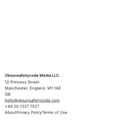
Oksunsafetycode Media LLC
12 Princess Street
Manchester, England, M1 1AE
GB
hello@oksunsafetycode.com
+44 20 7327 7527
About
Privacy Policy
Terms of Use