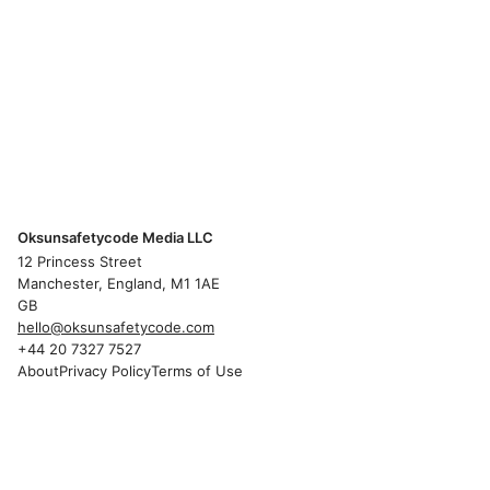
Oksunsafetycode Media LLC
12 Princess Street
Manchester, England, M1 1AE
GB
hello@oksunsafetycode.com
+44 20 7327 7527
About
Privacy Policy
Terms of Use