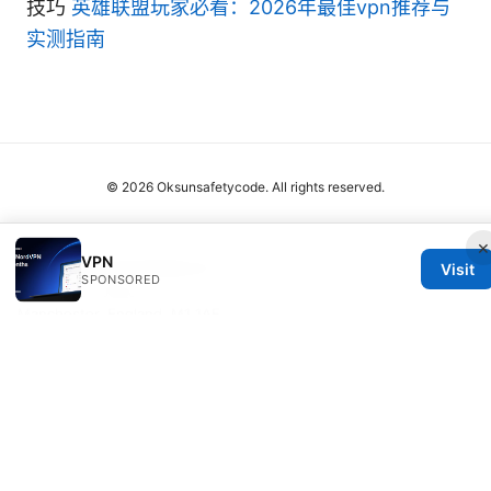
技巧
英雄联盟玩家必看：2026年最佳vpn推荐与
实测指南
© 2026 Oksunsafetycode. All rights reserved.
×
VPN
Oksunsafetycode Media LLC
Visit
SPONSORED
12 Princess Street
Manchester, England, M1 1AE
GB
hello@oksunsafetycode.com
+44 20 7327 7527
About
Privacy Policy
Terms of Use